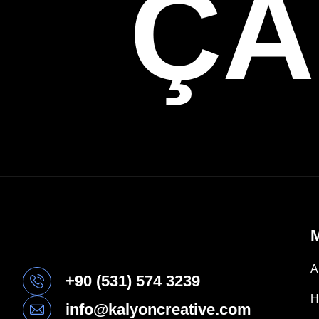
ÇA
A
+90 (531) 574 3239
H
info@kalyoncreative.com