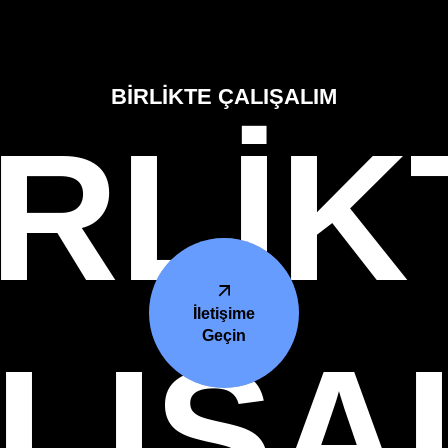
BİRLİKTE ÇALIŞALIM
İRLİK
İletişime
Geçin
LIŞA