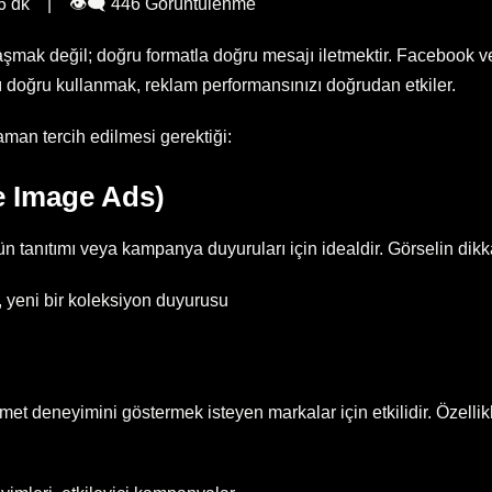
 dk | 👁️‍🗨️ 446 Görüntülenme
aşmak değil; doğru formatla doğru mesajı iletmektir. Facebook ve
ı doğru kullanmak, reklam performansınızı doğrudan etkiler.
zaman tercih edilmesi gerektiği:
e Image Ads)
ürün tanıtımı veya kampanya duyuruları için idealdir. Görselin dik
 yeni bir koleksiyon duyurusu
et deneyimini göstermek isteyen markalar için etkilidir. Özellik