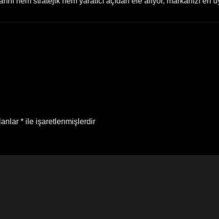
nı hem stratejik hem yaratıcı açıdan ele alıyor, markanızı en uy
lanlar
*
ile işaretlenmişlerdir