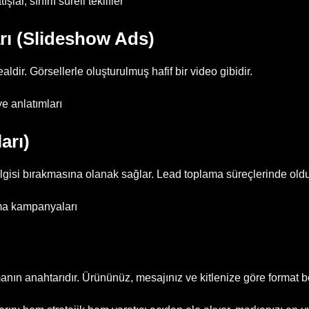
ar, sınırlı süreli teklifler
arı (Slideshow Ads)
aldir. Görsellerle oluşturulmuş hafif bir video gibidir.
ye anlatımları
arı)
ilgisi bırakmasına olanak sağlar. Lead toplama süreçlerinde oldu
lma kampanyaları
nın anahtarıdır. Ürününüz, mesajınız ve kitlenize göre format bel