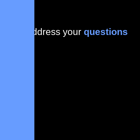
Lets address your
questions
today!