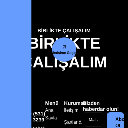
BİRLİKTE ÇALIŞALIM
BİRLİKTE
İletişime Geçin
ÇALIŞALIM
Menü
Kurumsal
Bizden
haberdar olun!
Ana
İletişim
+90 (531)
Sayfa
574 3239
Abon
Şartlar &
Ol