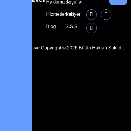
info@kalyoncreative.com
Hakkımızda
Koşullar
Hizmetlerimiz
Kariyer
Blog
S.S.S
Kalyon Creative
Copyright © 2026 Bütün Hakları Saklıdır.