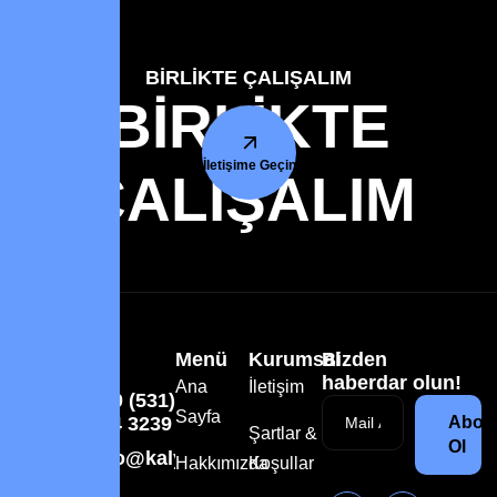
BİRLİKTE ÇALIŞALIM
BİRLİKTE
İletişime Geçin
ÇALIŞALIM
Menü
Kurumsal
Bizden
haberdar olun!
Ana
İletişim
+90 (531)
Sayfa
574 3239
Abon
Şartlar &
Ol
info@kalyoncreative.com
Hakkımızda
Koşullar