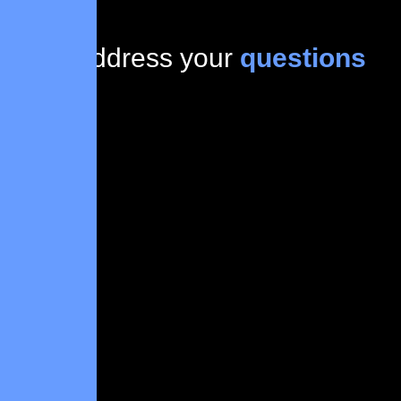
Lets address your
questions
today!